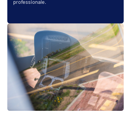
Moduli necessari per
diventare pilota di elicottero
Per diventare pilota professionista di elicottero è
necessario seguire un percorso formativo
strutturato in moduli progressivi.
Ogni fase del training combina formazione teorica
e attività pratica di volo, permettendo agli
studenti di acquisire le competenze, le licenze e
le abilitazioni necessarie per intraprendere una
carriera nel settore elicotteristico professionale.
PPL (H) – Private Pilot Licence Helicopter
Il primo passo nel mondo dell’aviazione ad ala
rotante. Consente di pilotare un elicottero per
scopi non commerciali e costituisce la base per
accedere ai moduli professionali successivi.
ATPL (H) THEORY – Airline Transport Pilot
Licence