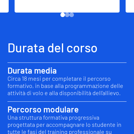
Requisiti di iscrizione
Idoneità medica di 1ª Classe
, richiesta
prima dell’inizio delle attività di volo
,
suggerita ma non obbligatoria per
l’iscrizione iniziale.
Selezione di ingresso:
il percorso
ATPL(H)
(Airline Transport Pilot Licence)
è a
numero limitato e prevede il superamento