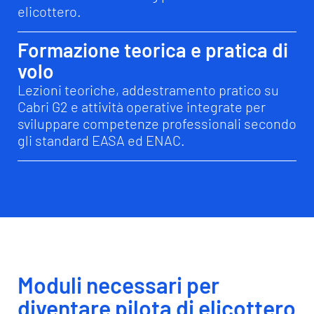
di una selezione.
VEDI I REQUISITI E TEST DI INGRESSO
Perchè
scegliere
Professional
Aviation Academy
Elicotteri di
ultima
generazione