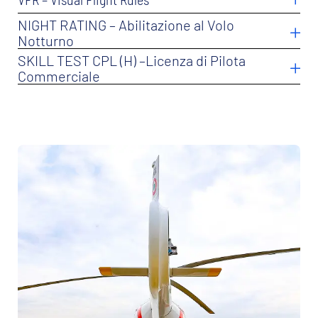
In cerca della tua rotta verso
il cockpit?
CHIARISCI I TUOI DUBBI CON LE DOMANDE
FREQUENTI
SCOPRI LE NOSTRE OPPORTUNITÀ PER
FINANZIARE IL TUO PERCORSO