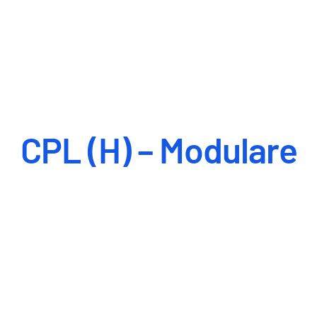
certificazioni riconosciute EASA ed ENAC,
potrai sviluppare le competenze necessarie
per operare nel mondo del lavoro elicottero
professionale.