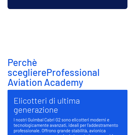
consulenza personalizzata.
Partecipa al prossimo Open
Day
Scopri la nostra Flight Academy dal vivo!
L’Open Day è un’opportunità unica per visitare la
scuola con parenti e amici, incontrare gli istruttori
di volo, esplorare la flotta e provare il simulatore di
volo.
PRENOTA IL TUO POSTO